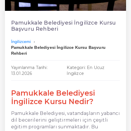
En Ucuz İngilizce
En Uygun İngilizce
Pamukkale Belediyesi İngilizce Kursu
Başvuru Rehberi
Hızlı İngilizce
İngilizcemi
Pamukkale Belediyesi İngilizce Kursu Başvuru
Rehberi
Yayınlanma Tarihi:
Kategori: En Ucuz
13.01.2026
İngilizce
Pamukkale Belediyesi
İngilizce Kursu Nedir?
Pamukkale Belediyesi, vatandaşların yabancı
dil becerilerini geliştirmeleri için çeşitli
eğitim programları sunmaktadır. Bu