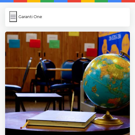
Garanti One
Garanti One
İngilizce Kelimeler
Resim Yükle
Wordpress Cache
Anasayfa
5 Günde İngilizce
İngilizce
Dil Eğitimi
En Hızlı İngilizce
En Kolay İngilizce