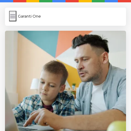
Garanti One
Garanti One
İngilizce Kelimeler
Resim Yükle
Wordpress Cache
Anasayfa
5 Günde İngilizce
İngilizce
Dil Eğitimi
En Hızlı İngilizce
En Kolay İngilizce