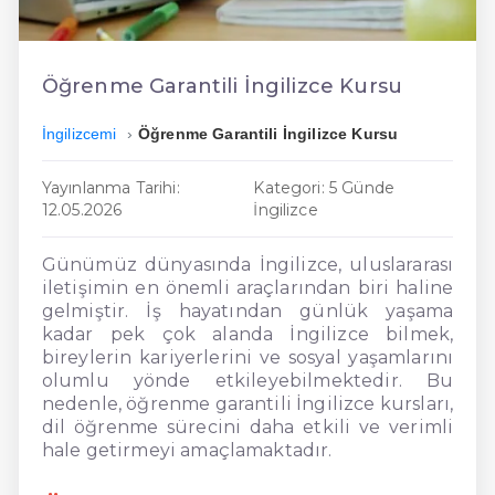
En Ucuz İngilizce
En Uygun İngilizce
Öğrenme Garantili İngilizce Kursu
Hızlı İngilizce
İngilizcemi
Öğrenme Garantili İngilizce Kursu
Yayınlanma Tarihi:
Kategori: 5 Günde
12.05.2026
İngilizce
Günümüz dünyasında İngilizce, uluslararası
iletişimin en önemli araçlarından biri haline
gelmiştir. İş hayatından günlük yaşama
kadar pek çok alanda İngilizce bilmek,
bireylerin kariyerlerini ve sosyal yaşamlarını
olumlu yönde etkileyebilmektedir. Bu
nedenle, öğrenme garantili İngilizce kursları,
dil öğrenme sürecini daha etkili ve verimli
hale getirmeyi amaçlamaktadır.