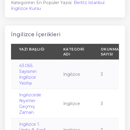
Kategorinin En Popüler Yazısı:
Berlitz İstanbul
İngilizce Kursu
İngilizce İçerikleri
YAZI BAŞLIĞI
KATEGORI
OKUNMA
ADI
SAYISI
43.065
Sayısının
İngilizce
3
İngilizce
Yazılışı
İngilizcede
Niyetler
İngilizce
3
Geçmiş
Zaman
İngilizce 1.