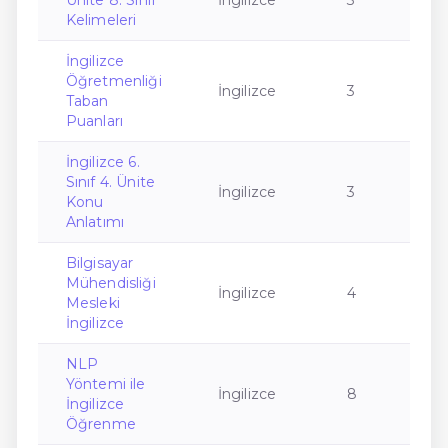
Ünite 8. Sınıf
İngilizce
3
Kelimeleri
İngilizce
Öğretmenliği
İngilizce
3
Taban
Puanları
İngilizce 6.
Sınıf 4. Ünite
İngilizce
3
Konu
Anlatımı
Bilgisayar
Mühendisliği
İngilizce
4
Mesleki
İngilizce
NLP
Yöntemi ile
İngilizce
8
İngilizce
Öğrenme