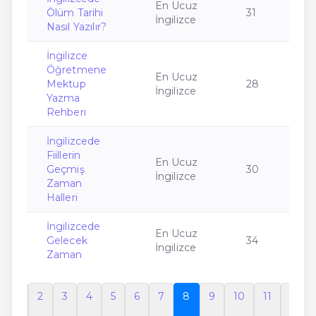
En Ucuz
Ölüm Tarihi
31
İngilizce
Nasıl Yazılır?
İngilizce
Öğretmene
En Ucuz
Mektup
28
İngilizce
Yazma
Rehberi
İngilizcede
Fiillerin
En Ucuz
Geçmiş
30
İngilizce
Zaman
Halleri
İngilizcede
En Ucuz
Gelecek
34
İngilizce
Zaman
1
2
3
4
5
6
7
8
9
10
11
12