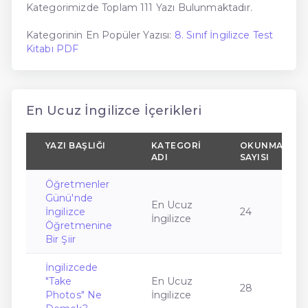
Kategorimizde Toplam 111 Yazı Bulunmaktadır.
Kategorinin En Popüler Yazısı:
8. Sınıf İngilizce Test
Kitabı PDF
En Ucuz İngilizce İçerikleri
YAZI BAŞLIĞI
KATEGORI
OKUNMA
ADI
SAYISI
Öğretmenler
Günü'nde
En Ucuz
İngilizce
24
İngilizce
Öğretmenine
Bir Şiir
İngilizcede
"Take
En Ucuz
28
Photos" Ne
İngilizce