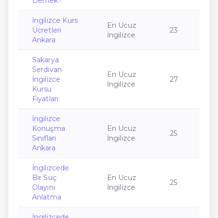
Demek?
İngilizce Kurs
En Ucuz
Ücretleri
23
İngilizce
Ankara
Sakarya
Serdivan
En Ucuz
İngilizce
27
İngilizce
Kursu
Fiyatları
İngilizce
Konuşma
En Ucuz
25
Sınıfları
İngilizce
Ankara
İngilizcede
Bir Suç
En Ucuz
25
Olayını
İngilizce
Anlatma
İngilizcede