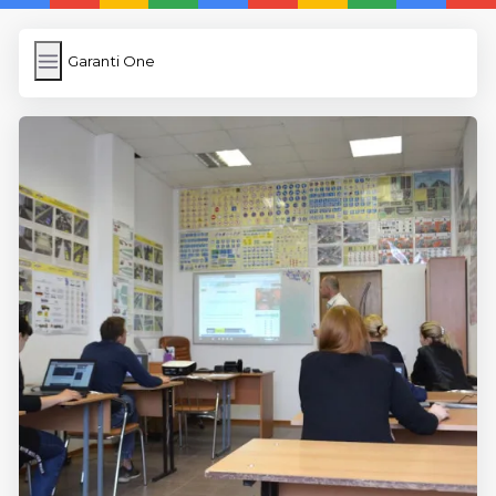
Garanti One
Garanti One
İngilizce Kelimeler
Resim Yükle
Wordpress Cache
Anasayfa
5 Günde İngilizce
İngilizce
Dil Eğitimi
En Hızlı İngilizce
En Kolay İngilizce