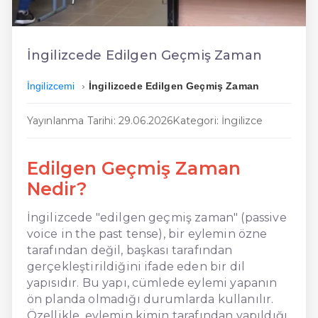
En Ucuz İngilizce
En Uygun İngilizce
İngilizcede Edilgen Geçmiş Zaman
Hızlı İngilizce
İngilizcemi
İngilizcede Edilgen Geçmiş Zaman
Yayınlanma Tarihi: 29.06.2026
Kategori: İngilizce
Edilgen Geçmiş Zaman
Nedir?
İngilizcede "edilgen geçmiş zaman" (passive
voice in the past tense), bir eylemin özne
tarafından değil, başkası tarafından
gerçekleştirildiğini ifade eden bir dil
yapısıdır. Bu yapı, cümlede eylemi yapanın
ön planda olmadığı durumlarda kullanılır.
Özellikle, eylemin kimin tarafından yapıldığı