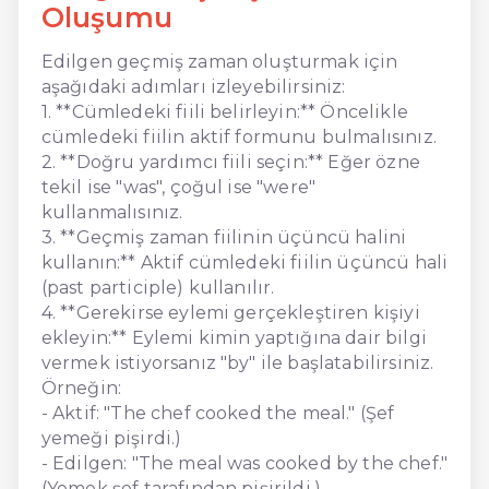
Oluşumu
Edilgen geçmiş zaman oluşturmak için
aşağıdaki adımları izleyebilirsiniz:
1. **Cümledeki fiili belirleyin:** Öncelikle
cümledeki fiilin aktif formunu bulmalısınız.
2. **Doğru yardımcı fiili seçin:** Eğer özne
tekil ise "was", çoğul ise "were"
kullanmalısınız.
3. **Geçmiş zaman fiilinin üçüncü halini
kullanın:** Aktif cümledeki fiilin üçüncü hali
(past participle) kullanılır.
4. **Gerekirse eylemi gerçekleştiren kişiyi
ekleyin:** Eylemi kimin yaptığına dair bilgi
vermek istiyorsanız "by" ile başlatabilirsiniz.
Örneğin:
- Aktif: "The chef cooked the meal." (Şef
yemeği pişirdi.)
- Edilgen: "The meal was cooked by the chef."
(Yemek şef tarafından pişirildi.)