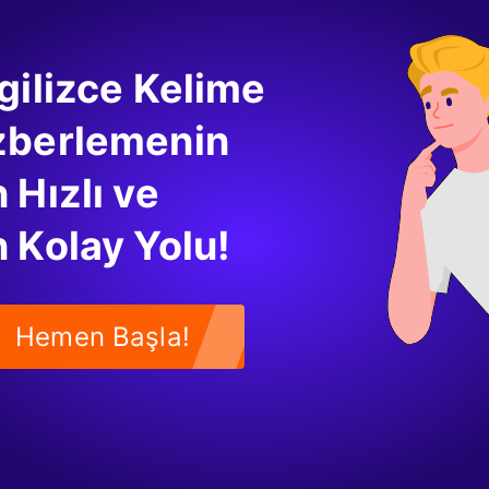
 ikinci hali (past form) şeklinde kullanılır.
us Tense
gilizce Kelime
se, geçmişte belirli bir anda devam eden eylemleri ifade eder.
zberlemenin
otball when it started to rain." (Yağmur yağmaya başladığında fut
 school when she met her friend." (Arkadaşını gördüğünde okula
 Hızlı ve
be" fiilinin geçmiş hali (was/were) + fiil + -ing şeklinde kurulmakt
 Kolay Yolu!
n ve Şimdiki Zaman Arasındaki Farkla
mdiki zaman arasındaki en belirgin fark, eylemin gerçekleştiği 
lemler şu anda gerçekleşirken, geçmiş zamanda eylemler geç
Hemen Başla!
arı da farklıdır. Şimdiki zaman, genel gerçekler ve alışkanlıklar içi
i bir zaman diliminde yapılan eylemleri ifade eder.
ght now." (Şu anda çalışıyorum.) – Şimdiki zaman
day." (Dün çalıştım.) – Geçmiş zaman