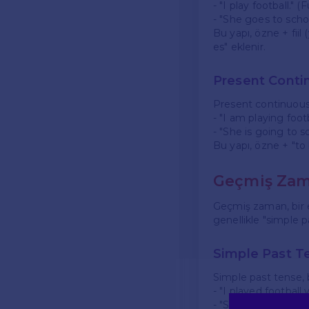
- "I play football." 
- "She goes to schoo
Bu yapı, özne + fiil (
es" eklenir.
Present Conti
Present continuous 
- "I am playing foot
- "She is going to sc
Bu yapı, özne + "to be
Geçmiş Zam
Geçmiş zaman, bir 
genellikle "simple pa
Simple Past T
Simple past tense, 
- "I played football
- "She went to schoo