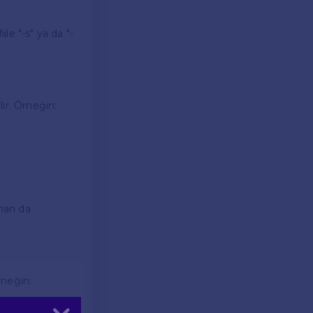
ile "-s" ya da "-
ır. Örneğin:
man da
rneğin:
Kapat