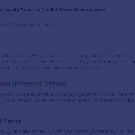
ce Geçmiş Zaman ve Şimdiki Zaman Karşılaştırması
1.05.2026
Kategori: Dil Eğitimi
manlar, cümledeki eylemin ne zaman gerçekleştiğini belirtmek için 
 geçmiş zaman ve şimdiki zamandır. Bu yazıda bu iki zaman t
arındaki farkları ve kullanım alanlarını inceleyeceğiz.
an (Present Tense)
eylemin şu anda gerçekleştiğini veya genel bir durumu ifade et
ede şimdiki zaman, genellikle "simple present" ve "present continuo
t Tense
, günlük alışkanlıklar, rutinler veya genel gerçekler için kullanılı