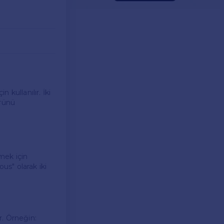
kullanılır. İki
ürünü
mek için
us" olarak iki
r. Örneğin: