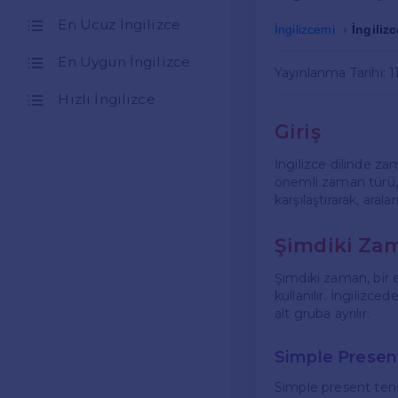
En Ucuz İngilizce
İngilizcemi
İngiliz
En Uygun İngilizce
Yayınlanma Tarihi: 1
Hızlı İngilizce
Giriş
İngilizce dilinde za
önemli zaman türü,
karşılaştırarak, aral
Şimdiki Zam
Şimdiki zaman, bir 
kullanılır. İngilizc
alt gruba ayrılır.
Simple Presen
Simple present tense