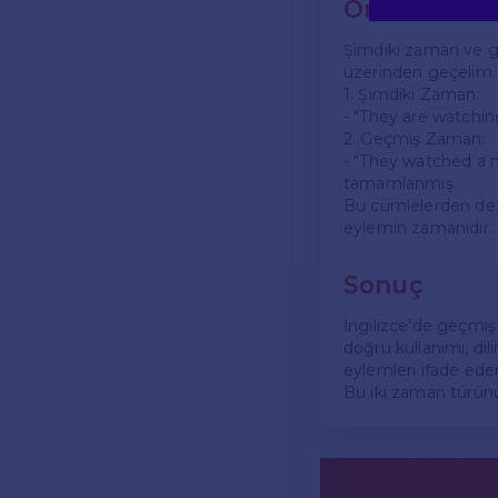
Örnek Cümle
Şimdiki zaman ve ge
üzerinden geçelim.
1. Şimdiki Zaman:
- "They are watching
2. Geçmiş Zaman:
- "They watched a m
tamamlanmış.
Bu cümlelerden de 
eylemin zamanıdır.
Sonuç
İngilizce'de geçmiş
doğru kullanımı, dili
eylemleri ifade ede
Bu iki zaman türünü d