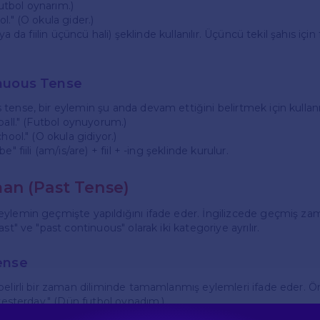
(Futbol oynarım.)
l." (O okula gider.)
ya da fiilin üçüncü hali) şeklinde kullanılır. Üçüncü tekil şahıs için fi
nuous Tense
tense, bir eylemin şu anda devam ettiğini belirtmek için kullanıl
ball." (Futbol oynuyorum.)
hool." (O okula gidiyor.)
" fiili (am/is/are) + fiil + -ing şeklinde kurulur.
an (Past Tense)
eylemin geçmişte yapıldığını ifade eder. İngilizcede geçmiş za
st" ve "past continuous" olarak iki kategoriye ayrılır.
ense
belirli bir zaman diliminde tamamlanmış eylemleri ifade eder. Ö
 yesterday." (Dün futbol oynadım.)
l last week." (Geçen hafta okula gitti.)