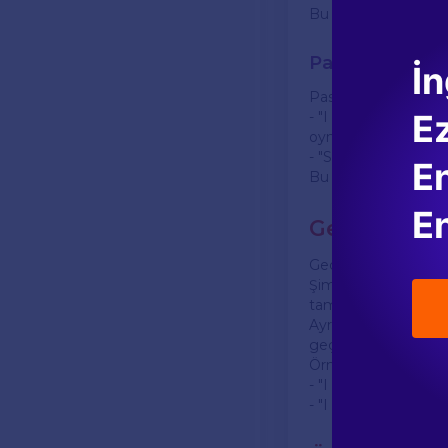
Bu yapı, özne + fiilin
Past Continuo
İn
Past continuous ten
E
- "I was playing fo
oynuyordum.)
- "She was going to
En
Bu yapı, özne + "to 
En
Geçmiş Zama
Geçmiş zaman ile şi
Şimdiki zamanda ey
tamamlanmıştır.
Ayrıca kullanım alanl
geçmiş zaman belirl
Örneğin:
- "I am studying ri
- "I studied yester