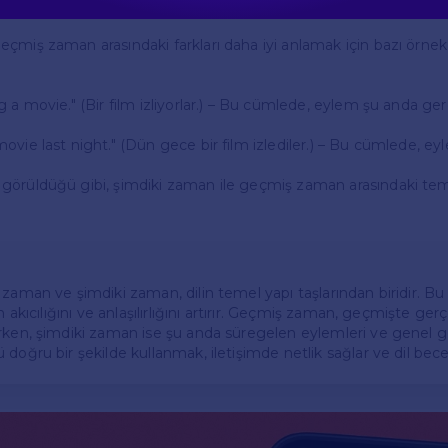
ler ve Kullanım
çmiş zaman arasındaki farkları daha iyi anlamak için bazı örne
 a movie." (Bir film izliyorlar.) – Bu cümlede, eylem şu anda ger
ovie last night." (Dün gece bir film izlediler.) – Bu cümlede, 
görüldüğü gibi, şimdiki zaman ile geçmiş zaman arasındaki teme
 zaman ve şimdiki zaman, dilin temel yapı taşlarından biridir. B
n akıcılığını ve anlaşılırlığını artırır. Geçmiş zaman, geçmişte ge
rken, şimdiki zaman ise şu anda süregelen eylemleri ve genel gerç
oğru bir şekilde kullanmak, iletişimde netlik sağlar ve dil beceril