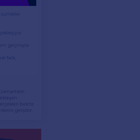
k cümleler
çekleşiyor.
eylem geçmişte
l fark,
u zamanların
rçekleşen
ekleri belirtir.
erini geliştirir.