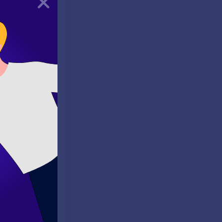
 Örneğin:
bol
 gidiyordu.)
adır.
r
zamandır.
mişte
n kullanılırken,