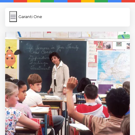
Garanti One
Garanti One
İngilizce Kelimeler
Resim Yükle
Wordpress Cache
Anasayfa
5 Günde İngilizce
İngilizce
Dil Eğitimi
En Hızlı İngilizce
En Kolay İngilizce