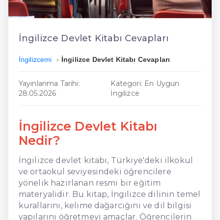
En Ucuz İngilizce
En Uygun İngilizce
İngilizce Devlet Kitabı Cevapları
Hızlı İngilizce
İngilizcemi
İngilizce Devlet Kitabı Cevapları
Yayınlanma Tarihi:
Kategori: En Uygun
28.05.2026
İngilizce
İngilizce Devlet Kitabı
Nedir?
İngilizce devlet kitabı, Türkiye'deki ilkokul
ve ortaokul seviyesindeki öğrencilere
yönelik hazırlanan resmi bir eğitim
materyalidir. Bu kitap, İngilizce dilinin temel
kurallarını, kelime dağarcığını ve dil bilgisi
yapılarını öğretmeyi amaçlar. Öğrencilerin