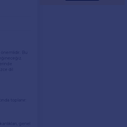
ça önemlidir. Bu
değineceğiz.
erinde
zce dil
tında toplanır:
anlıkları, genel