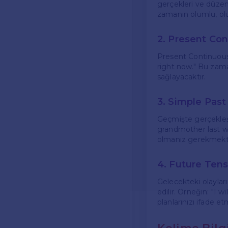
gerçekleri ve düzenl
zamanın olumlu, olu
2. Present Co
Present Continuous,
right now." Bu zaman
sağlayacaktır.
3. Simple Pas
Geçmişte gerçekleşm
grandmother last we
olmanız gerekmekt
4. Future Ten
Gelecekteki olayları 
edilir. Örneğin: "I
planlarınızı ifade et