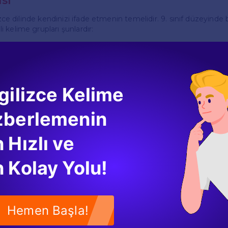
si
lizce dilinde kendinizi ifade etmenin temelidir. 9. sınıf düzeyinde
 kelime grupları şunlardır:
t
 kullanılan kelimeleri öğrenmek, iletişim kurmanız için gereklidi
d, family" gibi temel kelimeleri bilmek önemlidir.
gilizce Kelime
gi Alanları
zberlemenin
alanlarınız hakkında konuşabilmek için bu konudaki kelimeleri öğr
wimming, playing football" gibi kelimeler kullanışlı olacaktır.
 Hızlı ve
 Hisler
 Kolay Yolu!
edebilmek için "happy, sad, excited, bored" gibi kelimeleri bilme
 daha etkili bir şekilde kendinizi ifade edebilirsiniz.
Hemen Başla!
ma Becerileri