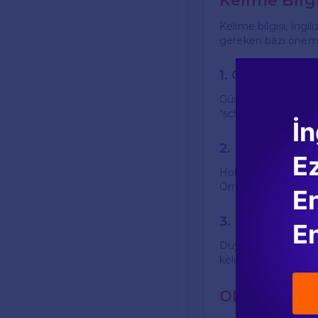
Kelime Bilgi
Kelime bilgisi, İngi
gereken bazı önemli
1. Günlük Haya
Günlük hayatta sıkça
"school, home, frien
İn
2. Hobiler ve İl
E
Hobileriniz ve ilgi 
Örneğin: "reading, s
En
3. Duygular ve
En
Duygularınızı ifade 
kelimeleri kullanarak
Okuma-Anla