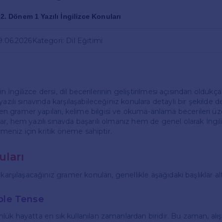
f 2. Dönem 1 Yazılı İngilizce Konuları
19.06.2026
Kategori: Dil Eğitimi
için İngilizce dersi, dil becerilerinin geliştirilmesi açısından olduk
yazılı sınavında karşılaşabileceğiniz konulara detaylı bir şekilde 
 gramer yapıları, kelime bilgisi ve okuma-anlama becerileri üz
r, hem yazılı sınavda başarılı olmanız hem de genel olarak İngili
irmeniz için kritik öneme sahiptir.
ları
karşılaşacağınız gramer konuları, genellikle aşağıdaki başlıklar al
ple Tense
ük hayatta en sık kullanılan zamanlardan biridir. Bu zaman, alışk