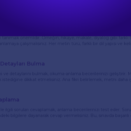
eri, İngilizce yazılı metinleri anlamak için kritik öneme sahiptir
 verilir ve bu metinle ilgili sorular sorulur. Bu nedenle, okuma-a
irmek için şu noktalara dikkat etmelisiniz:
i
ni tanımak önemlidir. Örneğin, hikaye, makale, diyalog gibi farklı 
nlamaya çalışmalısınız. Her metin türü, farklı bir dil yapısı ve ke
e Detayları Bulma
ni ve detaylarını bulmak, okuma-anlama becerilerinizi geliştirir.
istediğine dikkat etmelisiniz. Ana fikri belirlemek, metni daha i
vaplama
lgili soruları cevaplamak, anlama becerilerinizi test eder. Sorul
deki bilgilere dayanarak cevap vermelisiniz. Bu, sınavda başarılı 