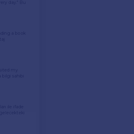
very day." Bu
ading a book
taj
isited my
bilgi sahibi
arı ile ifade
 gelecekteki