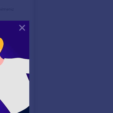
 bilmeniz
Kapat
r. Örneğin:
enmelisiniz.
k önemlidir. Bu