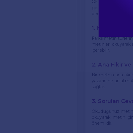
Okuma-anlama beceril
genellikle bir metin
becerilerinizi gelişt
1. Metin Türler
Farklı metin türleri
metinleri okuyarak a
içerebilir.
2. Ana Fikir v
Bir metnin ana fikri
yazarın ne anlatmak 
sağlar.
3. Soruları Ce
Okuduğunuz metinle i
okuyarak, metin için
önemlidir.