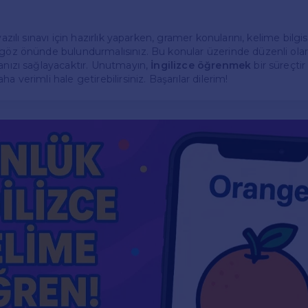
yazılı sınavı için hazırlık yaparken, gramer konularını, kelime bilg
 göz önünde bulundurmalısınız. Bu konular üzerinde düzenli olar
manızı sağlayacaktır. Unutmayın,
İngilizce öğrenmek
bir süreçtir
a verimli hale getirebilirsiniz. Başarılar dilerim!