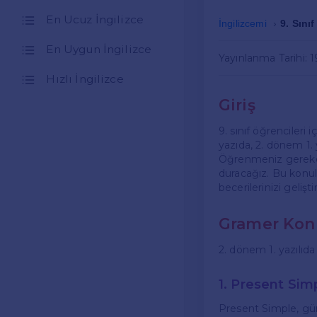
En Ucuz İngilizce
İngilizcemi
9. Sını
En Uygun İngilizce
Yayınlanma Tarihi: 
Hızlı İngilizce
Giriş
9. sınıf öğrencileri 
yazıda, 2. dönem 1. 
Öğrenmeniz gereken
duracağız. Bu konula
becerilerinizi gelişt
Gramer Konu
2. dönem 1. yazılıda 
1. Present Sim
Present Simple, günl