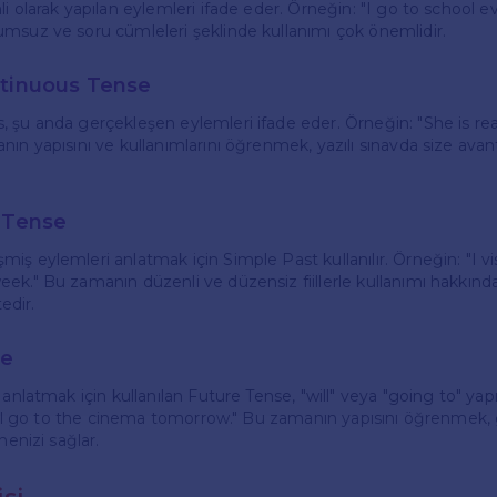
i olarak yapılan eylemleri ifade eder. Örneğin: "I go to school e
msuz ve soru cümleleri şeklinde kullanımı çok önemlidir.
ntinuous Tense
 şu anda gerçekleşen eylemleri ifade eder. Örneğin: "She is re
ın yapısını ve kullanımlarını öğrenmek, yazılı sınavda size avan
t Tense
iş eylemleri anlatmak için Simple Past kullanılır. Örneğin: "I v
ek." Bu zamanın düzenli ve düzensiz fiillerle kullanımı hakkında 
edir.
se
anlatmak için kullanılan Future Tense, "will" veya "going to" yapıl
 will go to the cinema tomorrow." Bu zamanın yapısını öğrenmek,
menizi sağlar.