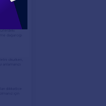
. Yazılı sınavda
nlama
türlerdeki
lime dağarcığı
 Metni okurken,
yi anlamanızı
arı dikkatlice
olmanız için