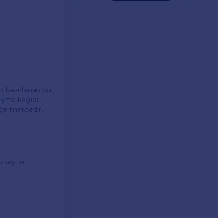
in hazırlanan bu
lışma kağıdı,
içermektedir.
 sayıları