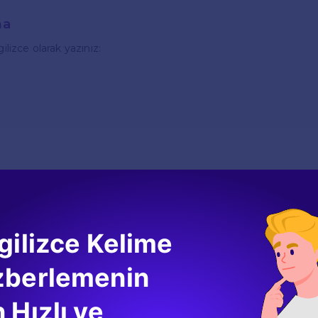
ma
gilizce olarak yazınız:
eştirme
gilizce ve rakamlarıyla eşleştirin:
gilizce Kelime
zberlemenin
 Hızlı ve