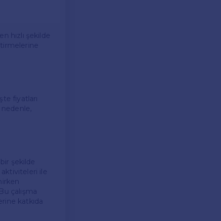
en hızlı şekilde
ştirmelerine
te fiyatları
u nedenle,
 bir şekilde
tiviteleri ile
enirken
 Bu çalışma
lerine katkıda