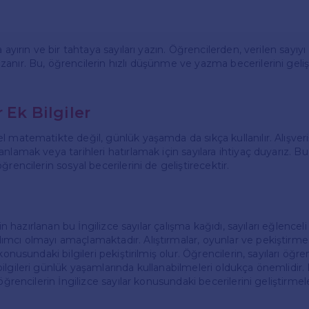
 ayırın ve bir tahtaya sayıları yazın. Öğrencilerden, verilen sayıyı 
anır. Bu, öğrencilerin hızlı düşünme ve yazma becerilerini geli
r Ek Bilgiler
 matematikte değil, günlük yaşamda da sıkça kullanılır. Alışveriş
nlamak veya tarihleri hatırlamak için sayılara ihtiyaç duyarız. B
ğrencilerin sosyal becerilerini de geliştirecektir.
için hazırlanan bu İngilizce sayılar çalışma kağıdı, sayıları eğlenceli
mcı olmayı amaçlamaktadır. Alıştırmalar, oyunlar ve pekiştirme ak
konusundaki bilgileri pekiştirilmiş olur. Öğrencilerin, sayıları öğr
ilgileri günlük yaşamlarında kullanabilmeleri oldukça önemlidir.
 öğrencilerin İngilizce sayılar konusundaki becerilerini geliştirme